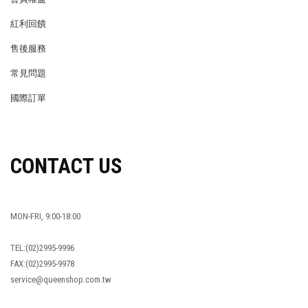
MEMBER
紅利回饋
REWARDS POINTS
售後服務
RETURN POLICY
常見問題
FAQ
國際訂單
OVERSEAS ORDERS
CONTACT US
MON-FRI, 9:00-18:00
TEL:(02)2995-9996
FAX:(02)2995-9978
service@queenshop.com.tw