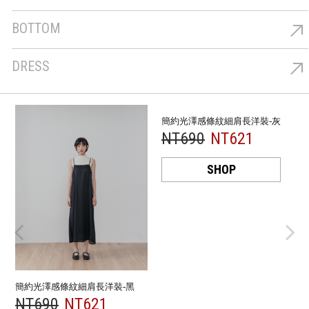
上著
BOTTOM
下著
DRESS
洋裝
簡約光澤感條紋細肩長洋裝-灰
質感緹花側綁帶抽皺細肩罩衫背
心-白
NT690
NT621
NT490
NT441
SHOP
SHOP