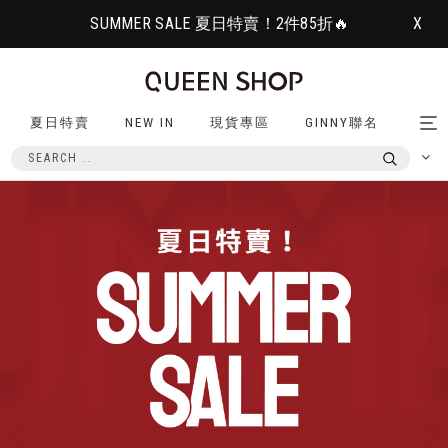
SUMMER SALE 夏日特賣！2件85折🔥
X
夏日特賣
NEW IN
現貨專區
GINNY聯名
Tog
nav