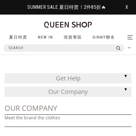
SUMMER SALE 夏日特賣！2件85折🔥
X
夏日特賣
NEW IN
現貨專區
GINNY聯名
Tog
nav
Get Help
Our Company
OUR COMPANY
Meet the brand the clothes