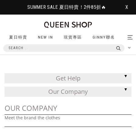
SUMMER SALE 夏日特賣！2件85折🔥
X
夏日特賣
NEW IN
現貨專區
GINNY聯名
Tog
nav
Get Help
Our Company
OUR COMPANY
Meet the brand the clothes