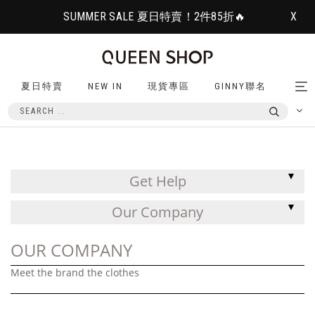
SUMMER SALE 夏日特賣！2件85折🔥
X
夏日特賣
NEW IN
現貨專區
GINNY聯名
Tog
nav
Get Help
Our Company
OUR COMPANY
Meet the brand the clothes