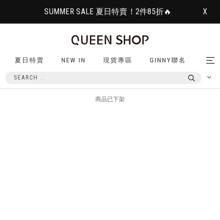
SUMMER SALE 夏日特賣！2件85折🔥
X
夏日特賣
NEW IN
現貨專區
GINNY聯名
Tog
nav
商品已下架