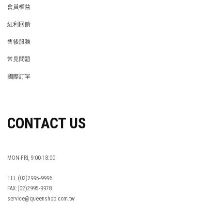
會員權益
MEMBER
紅利回饋
REWARDS POINTS
售後服務
RETURN POLICY
常見問題
FAQ
國際訂單
OVERSEAS ORDERS
CONTACT US
MON-FRI, 9:00-18:00
TEL:(02)2995-9996
FAX:(02)2995-9978
service@queenshop.com.tw