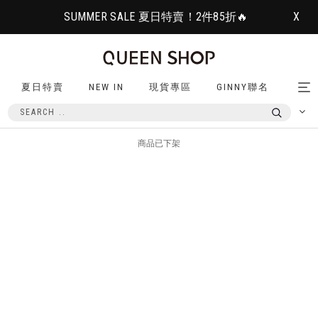
SUMMER SALE 夏日特賣！2件85折🔥
X
夏日特賣
NEW IN
現貨專區
GINNY聯名
Tog
nav
商品已下架