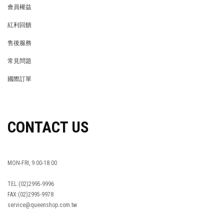
會員權益
MEMBER
紅利回饋
REWARDS POINTS
售後服務
RETURN POLICY
常見問題
FAQ
國際訂單
OVERSEAS ORDERS
CONTACT US
MON-FRI, 9:00-18:00
TEL:(02)2995-9996
FAX:(02)2995-9978
service@queenshop.com.tw