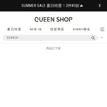
SUMMER SALE 夏日特賣！2件85折🔥
X
夏日特賣
NEW IN
現貨專區
GINNY聯名
Tog
nav
商品已下架