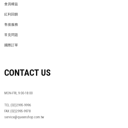
會員權益
MEMBER
紅利回饋
REWARDS POINTS
售後服務
RETURN POLICY
常見問題
FAQ
國際訂單
OVERSEAS ORDERS
CONTACT US
MON-FRI, 9:00-18:00
TEL:(02)2995-9996
FAX:(02)2995-9978
service@queenshop.com.tw