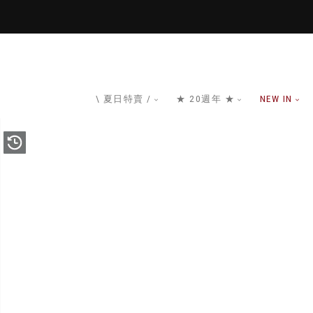
\ 夏日特賣 /
★ 20週年 ★
NEW IN