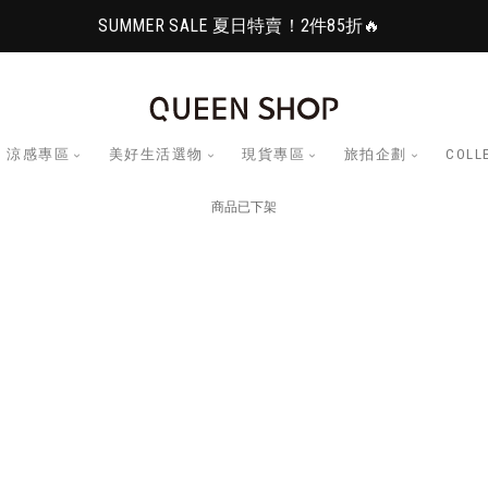
SUMMER SALE 夏日特賣！2件85折🔥
涼感專區
美好生活選物
現貨專區
旅拍企劃
COLL
商品已下架