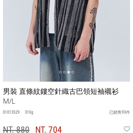
男裝 直條紋鏤空針織古巴領短袖襯衫
M/L
01013529
310
已銷售93件
NT. 880
NT. 704
W