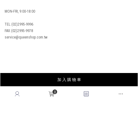
MON-FRI, 9:00-18:00
TEL:(02)2995-9996
FAX:(02)2995-9978
service@queenshop.com.tw
INSTAGRAM
加 入 購 物 車
LINE
FACEBOOK
0
APP
YOUTUBE
LOOKBOOK
BLOG