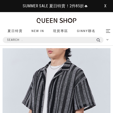
SUMMER SALE 夏日特賣！2件85折🔥
X
夏日特賣
NEW IN
現貨專區
GINNY聯名
Tog
nav