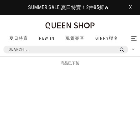
SUMMER SALE 夏日特賣！2件85折🔥
X
夏日特賣
NEW IN
現貨專區
GINNY聯名
Tog
nav
商品已下架