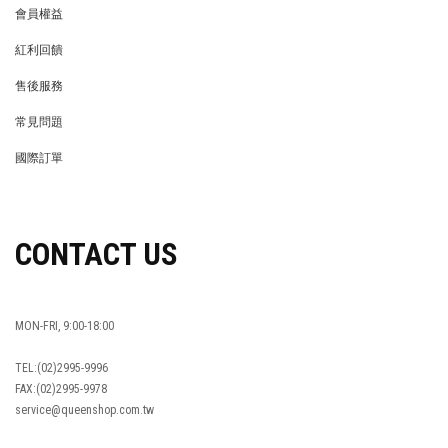
會員權益
MEMBER
紅利回饋
REWARDS POINTS
售後服務
RETURN POLICY
常見問題
FAQ
國際訂單
OVERSEAS ORDERS
CONTACT US
MON-FRI, 9:00-18:00
TEL:(02)2995-9996
FAX:(02)2995-9978
service@queenshop.com.tw