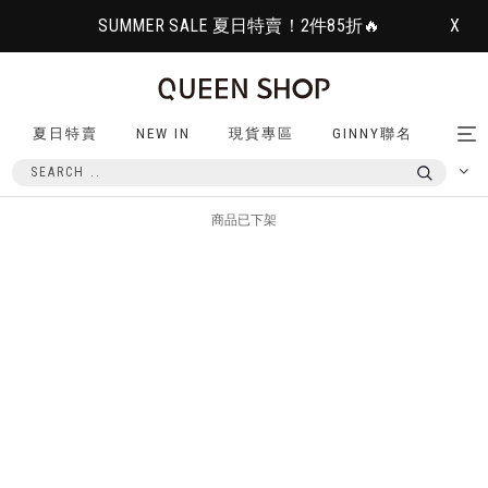
SUMMER SALE 夏日特賣！2件85折🔥
X
夏日特賣
NEW IN
現貨專區
GINNY聯名
Tog
nav
商品已下架