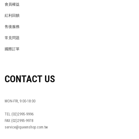
會員權益
MEMBER
紅利回饋
REWARDS POINTS
售後服務
RETURN POLICY
常見問題
FAQ
國際訂單
OVERSEAS ORDERS
CONTACT US
MON-FRI, 9:00-18:00
TEL:(02)2995-9996
FAX:(02)2995-9978
service@queenshop.com.tw