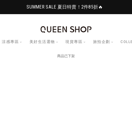
SUMMER SALE 夏日特賣！2件85折🔥
涼感專區
美好生活選物
現貨專區
旅拍企劃
COLL
商品已下架