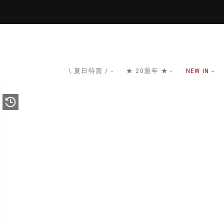
\ 夏日特賣 /
★ 20週年 ★
NEW IN