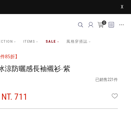
X
0
ECTION
ITEMS
SALE
風格穿搭誌
件85折】
冰涼防曬感長袖襯衫-紫
已銷售221件
NT. 711
WISHLI