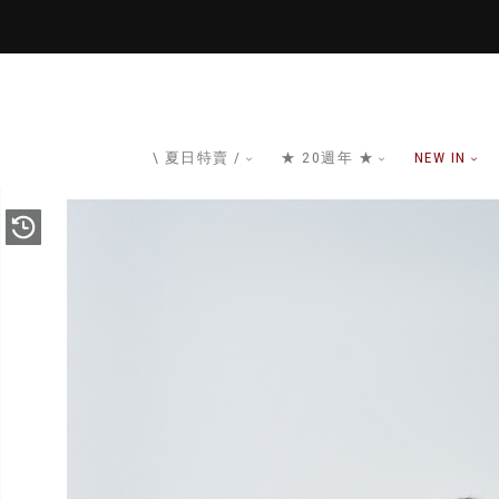
\ 夏日特賣 /
★ 20週年 ★
NEW IN