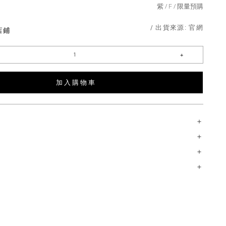
紫
F
限量預購
/ 出貨來源:
官網
店鋪
加 入 購 物 車