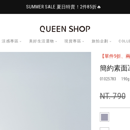
SUMMER SALE 夏日特賣！2件85折🔥
涼感專區
美好生活選物
現貨專區
旅拍企劃
COLL
【單件9折、兩
簡約素面
01025783
190
NT. 790