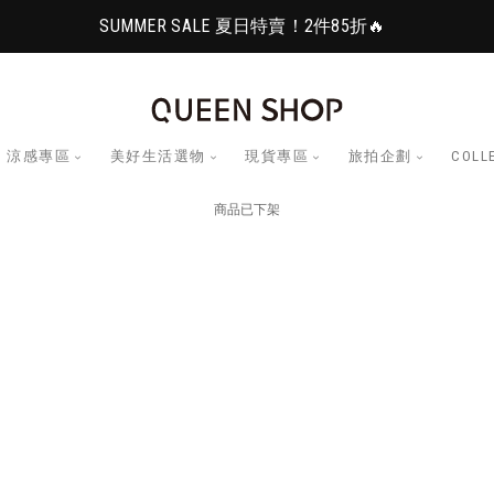
SUMMER SALE 夏日特賣！2件85折🔥
涼感專區
美好生活選物
現貨專區
旅拍企劃
COLL
商品已下架