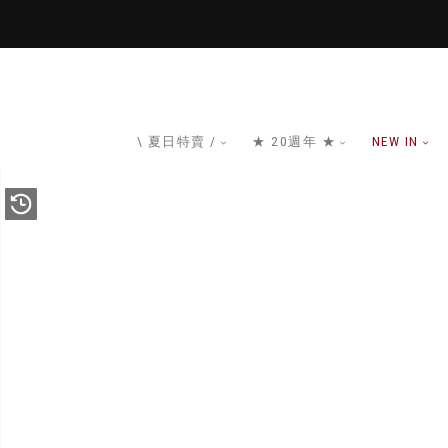
\ 夏日特賣 /
★ 20週年 ★
NEW IN