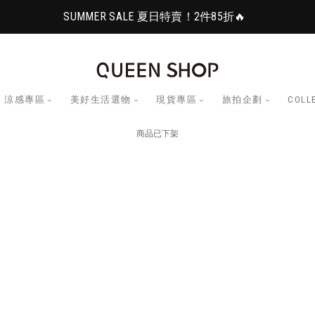
SUMMER SALE 夏日特賣！2件85折🔥
涼感專區
美好生活選物
現貨專區
旅拍企劃
COLL
商品已下架