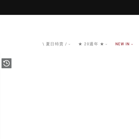
\ 夏日特賣 /
★ 20週年 ★
NEW IN