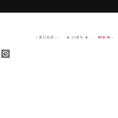
\ 夏日特賣 /
★ 20週年 ★
NEW IN