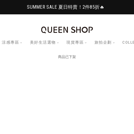
SUMMER SALE 夏日特賣！2件85折🔥
涼感專區
美好生活選物
現貨專區
旅拍企劃
COLL
商品已下架