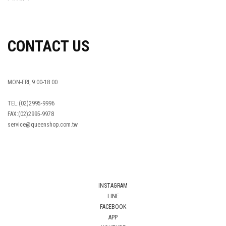
OVERSEAS ORDERS
CONTACT US
MON-FRI, 9:00-18:00
TEL:(02)2995-9996
FAX:(02)2995-9978
service@queenshop.com.tw
INSTAGRAM
LINE
FACEBOOK
APP