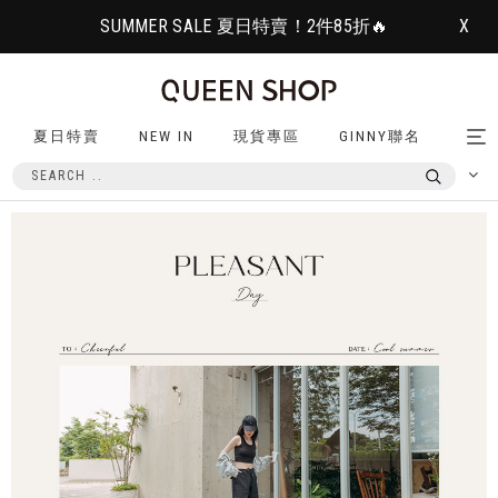
SUMMER SALE 夏日特賣！2件85折🔥
X
夏日特賣
NEW IN
現貨專區
GINNY聯名
Tog
nav