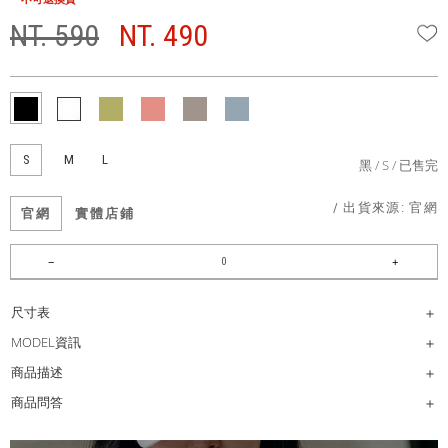
NT. 590
NT. 490
W
S
M
L
黑
S
已售完
/ 出貨來源:
官網
官網
實體店鋪
尺寸表
MODEL資訊
商品描述
商品問答