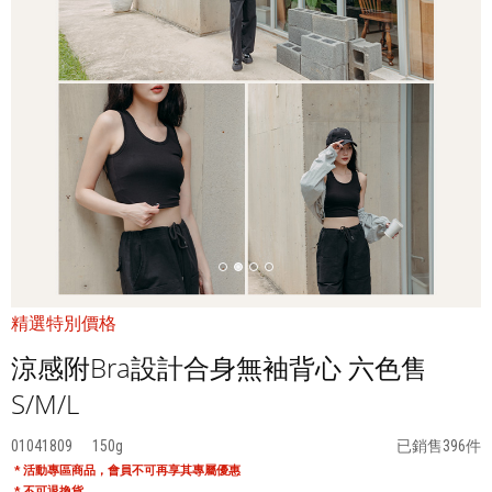
精選特別價格
涼感附Bra設計合身無袖背心 六色售
S/M/L
01041809
150
已銷售396件
* 活動專區商品，會員不可再享其專屬優惠
* 不可退換貨