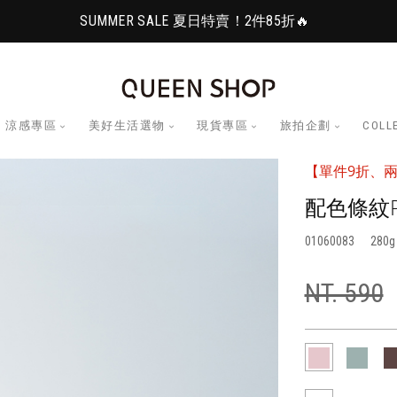
SUMMER SALE 夏日特賣！2件85折🔥
涼感專區
美好生活選物
現貨專區
旅拍企劃
COLL
【單件9折、兩
配色條紋
01060083
280
NT. 590