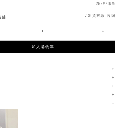
粉
F
限量
/ 出貨來源:
官網
店鋪
加 入 購 物 車
薦