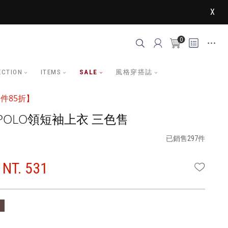
X
0
ECTION
ITEMS
SALE
風格穿搭誌
件85折】
POLO領短袖上衣 三色售
已銷售297件
NT. 531
WISHLI