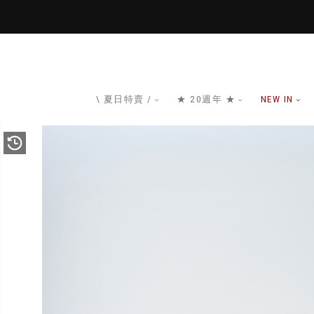
\ 夏日特賣 /
★ 20週年 ★
NEW IN