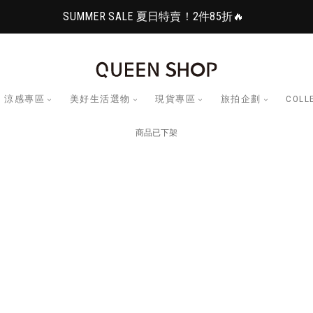
SUMMER SALE 夏日特賣！2件85折🔥
涼感專區
美好生活選物
現貨專區
旅拍企劃
COLL
商品已下架