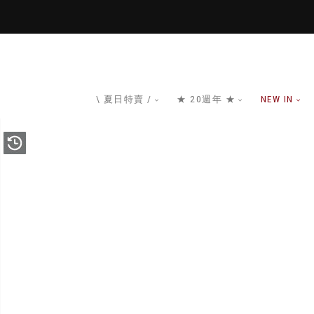
\ 夏日特賣 /
★ 20週年 ★
NEW IN