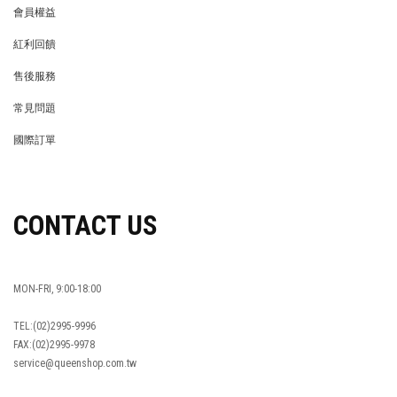
會員權益
MEMBER
紅利回饋
REWARDS POINTS
售後服務
RETURN POLICY
常見問題
FAQ
國際訂單
OVERSEAS ORDERS
CONTACT US
MON-FRI, 9:00-18:00
TEL:(02)2995-9996
FAX:(02)2995-9978
service@queenshop.com.tw