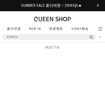
SUMMER SALE 夏日特賣！2件85折🔥
X
夏日特賣
NEW IN
現貨專區
GINNY聯名
Tog
nav
商品已下架