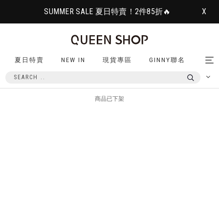
SUMMER SALE 夏日特賣！2件85折🔥
X
夏日特賣
NEW IN
現貨專區
GINNY聯名
Tog
nav
商品已下架