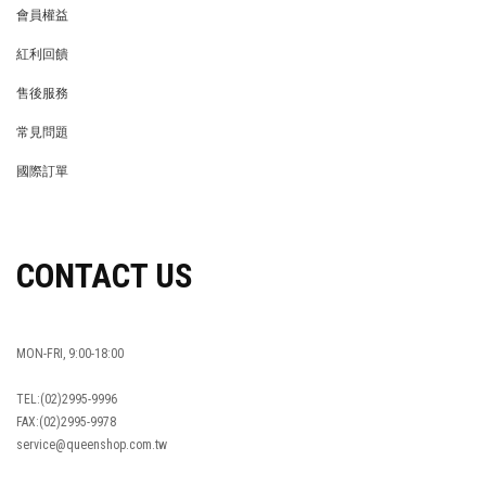
會員權益
MEMBER
紅利回饋
REWARDS POINTS
售後服務
RETURN POLICY
常見問題
FAQ
國際訂單
OVERSEAS ORDERS
CONTACT US
MON-FRI, 9:00-18:00
TEL:(02)2995-9996
FAX:(02)2995-9978
service@queenshop.com.tw