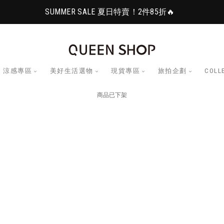
SUMMER SALE 夏日特賣！2件85折🔥
涼感專區
美好生活選物
現貨專區
旅拍企劃
COLL
商品已下架