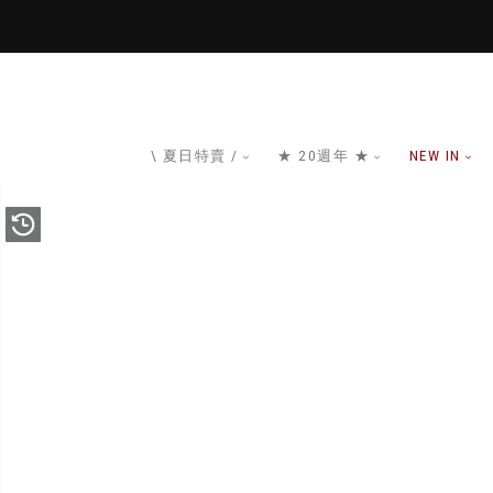
\ 夏日特賣 /
★ 20週年 ★
NEW IN