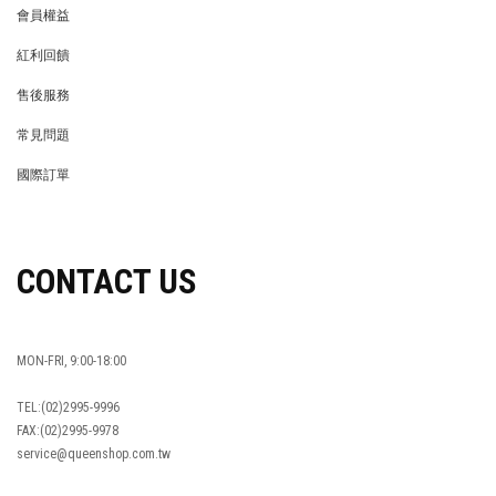
會員權益
MEMBER
紅利回饋
REWARDS POINTS
售後服務
RETURN POLICY
常見問題
FAQ
國際訂單
OVERSEAS ORDERS
CONTACT US
MON-FRI, 9:00-18:00
TEL:(02)2995-9996
FAX:(02)2995-9978
service@queenshop.com.tw