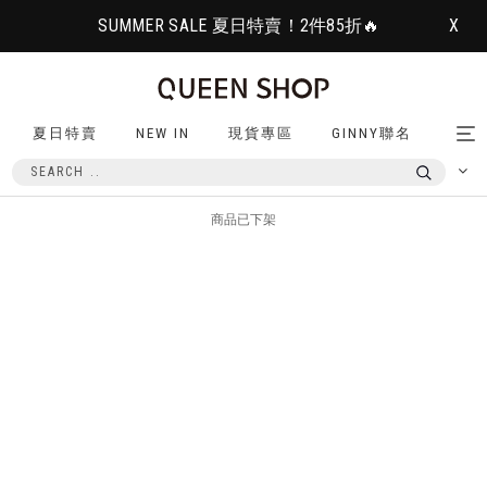
SUMMER SALE 夏日特賣！2件85折🔥
X
夏日特賣
NEW IN
現貨專區
GINNY聯名
Tog
nav
商品已下架