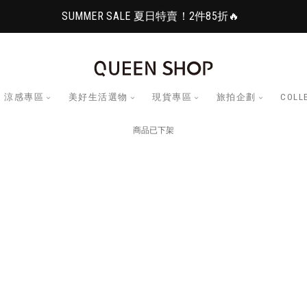
SUMMER SALE 夏日特賣！2件85折🔥
涼感專區
美好生活選物
現貨專區
旅拍企劃
COLL
商品已下架