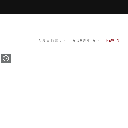
\ 夏日特賣 /
★ 20週年 ★
NEW IN