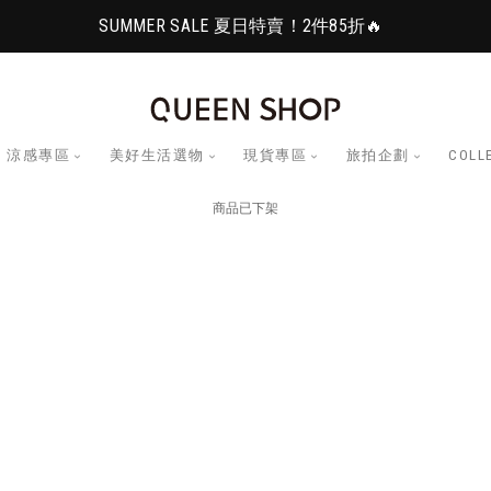
SUMMER SALE 夏日特賣！2件85折🔥
涼感專區
美好生活選物
現貨專區
旅拍企劃
COLL
商品已下架