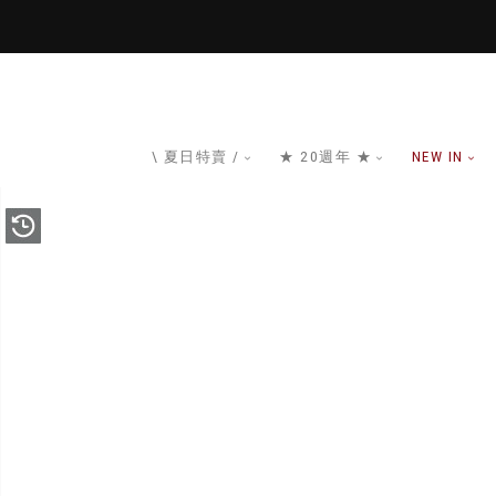
\ 夏日特賣 /
★ 20週年 ★
NEW IN