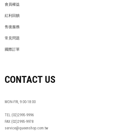
會員權益
MEMBER
紅利回饋
REWARDS POINTS
售後服務
RETURN POLICY
常見問題
FAQ
國際訂單
OVERSEAS ORDERS
CONTACT US
MON-FRI, 9:00-18:00
TEL:(02)2995-9996
FAX:(02)2995-9978
service@queenshop.com.tw