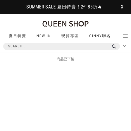
SUMMER SALE 夏日特賣！2件85折🔥
X
夏日特賣
NEW IN
現貨專區
GINNY聯名
Tog
nav
商品已下架