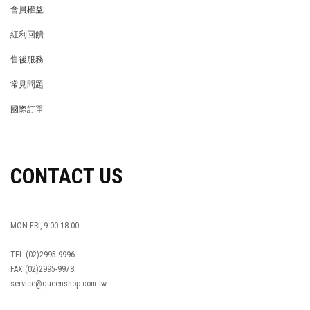
會員權益
MEMBER
紅利回饋
REWARDS POINTS
售後服務
RETURN POLICY
常見問題
FAQ
國際訂單
OVERSEAS ORDERS
CONTACT US
MON-FRI, 9:00-18:00
TEL:(02)2995-9996
FAX:(02)2995-9978
service@queenshop.com.tw