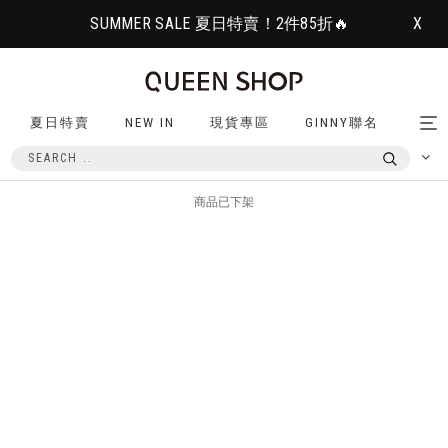
SUMMER SALE 夏日特賣！2件85折🔥
X
夏日特賣
NEW IN
現貨專區
GINNY聯名
Tog
nav
商品已下架