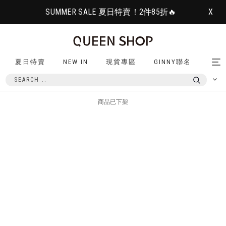
SUMMER SALE 夏日特賣！2件85折🔥
X
夏日特賣
NEW IN
現貨專區
GINNY聯名
Tog
nav
商品已下架