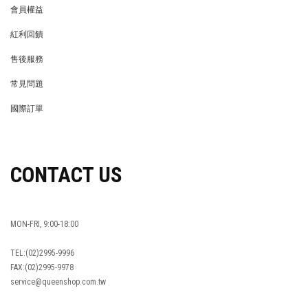
會員權益
MEMBER
紅利回饋
REWARDS POINTS
售後服務
RETURN POLICY
常見問題
FAQ
國際訂單
OVERSEAS ORDERS
CONTACT US
MON-FRI, 9:00-18:00
TEL:(02)2995-9996
FAX:(02)2995-9978
service@queenshop.com.tw