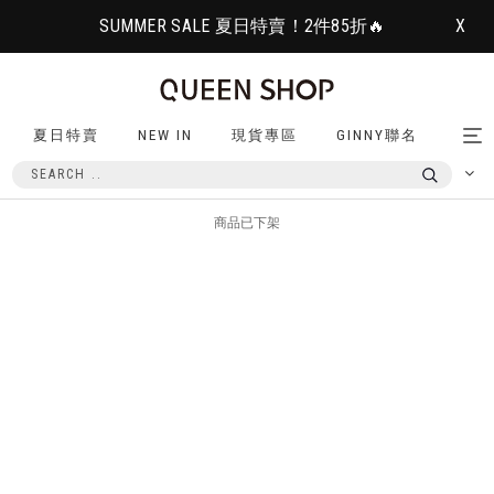
SUMMER SALE 夏日特賣！2件85折🔥
X
夏日特賣
NEW IN
現貨專區
GINNY聯名
Tog
nav
商品已下架