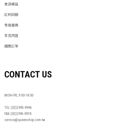
會員權益
MEMBER
紅利回饋
REWARDS POINTS
售後服務
RETURN POLICY
常見問題
FAQ
國際訂單
OVERSEAS ORDERS
CONTACT US
MON-FRI, 9:00-18:00
TEL:(02)2995-9996
FAX:(02)2995-9978
service@queenshop.com.tw