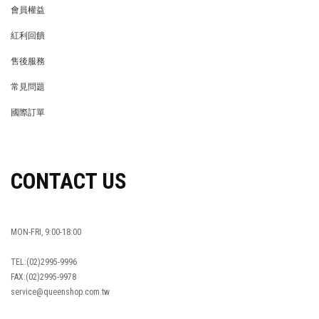
會員權益
MEMBER
紅利回饋
REWARDS POINTS
售後服務
RETURN POLICY
常見問題
FAQ
國際訂單
OVERSEAS ORDERS
CONTACT US
MON-FRI, 9:00-18:00
TEL:(02)2995-9996
FAX:(02)2995-9978
service@queenshop.com.tw