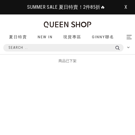
SUMMER SALE 夏日特賣！2件85折🔥
X
夏日特賣
NEW IN
現貨專區
GINNY聯名
Tog
nav
商品已下架