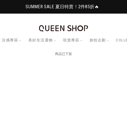
SUMMER SALE 夏日特賣！2件85折🔥
涼感專區
美好生活選物
現貨專區
旅拍企劃
COLL
商品已下架