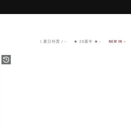
\ 夏日特賣 /
★ 20週年 ★
NEW IN