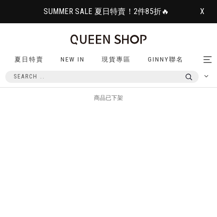
SUMMER SALE 夏日特賣！2件85折🔥
X
夏日特賣
NEW IN
現貨專區
GINNY聯名
Tog
nav
商品已下架