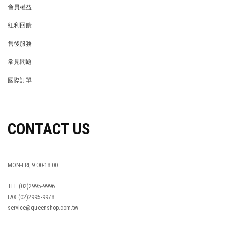
會員權益
MEMBER
紅利回饋
REWARDS POINTS
售後服務
RETURN POLICY
常見問題
FAQ
國際訂單
OVERSEAS ORDERS
CONTACT US
MON-FRI, 9:00-18:00
TEL:(02)2995-9996
FAX:(02)2995-9978
service@queenshop.com.tw