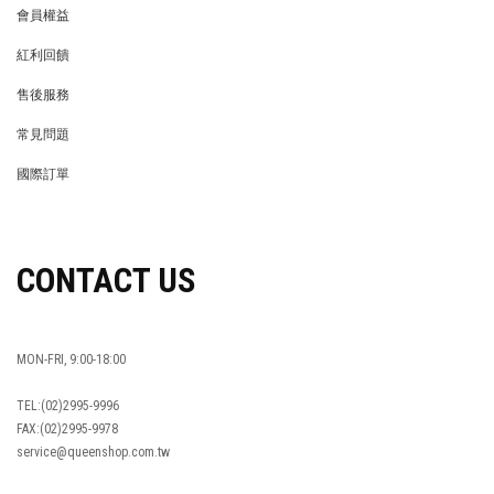
會員權益
MEMBER
紅利回饋
REWARDS POINTS
售後服務
RETURN POLICY
常見問題
FAQ
國際訂單
OVERSEAS ORDERS
CONTACT US
MON-FRI, 9:00-18:00
TEL:(02)2995-9996
FAX:(02)2995-9978
service@queenshop.com.tw