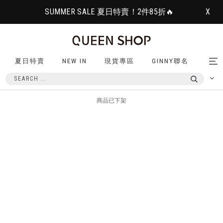
SUMMER SALE 夏日特賣！2件85折🔥
X
夏日特賣
NEW IN
現貨專區
GINNY聯名
Tog
nav
商品已下架