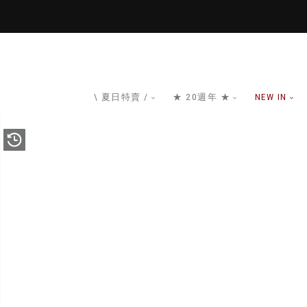
\ 夏日特賣 /
★ 20週年 ★
NEW IN