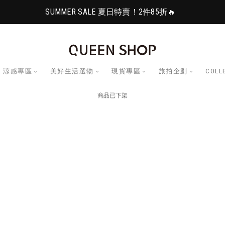
SUMMER SALE 夏日特賣！2件85折🔥
涼感專區
美好生活選物
現貨專區
旅拍企劃
COLL
商品已下架