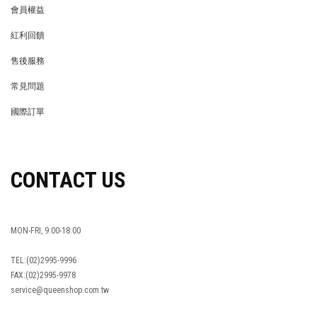
會員權益
MEMBER
紅利回饋
REWARDS POINTS
售後服務
RETURN POLICY
常見問題
FAQ
國際訂單
OVERSEAS ORDERS
CONTACT US
MON-FRI, 9:00-18:00
TEL:(02)2995-9996
FAX:(02)2995-9978
service@queenshop.com.tw