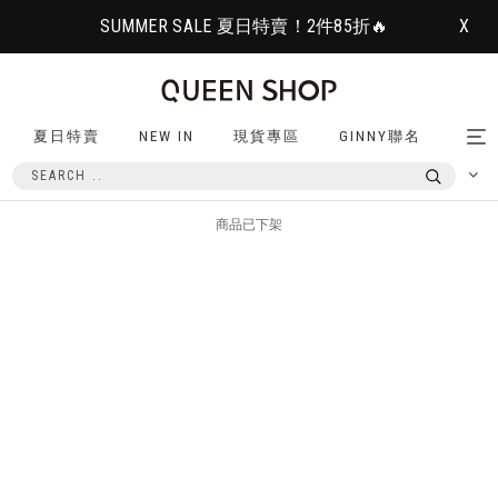
SUMMER SALE 夏日特賣！2件85折🔥
X
夏日特賣
NEW IN
現貨專區
GINNY聯名
Tog
nav
商品已下架