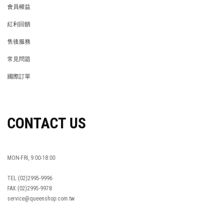
會員權益
MEMBER
紅利回饋
REWARDS POINTS
售後服務
RETURN POLICY
常見問題
FAQ
國際訂單
OVERSEAS ORDERS
CONTACT US
MON-FRI, 9:00-18:00
TEL:(02)2995-9996
FAX:(02)2995-9978
service@queenshop.com.tw