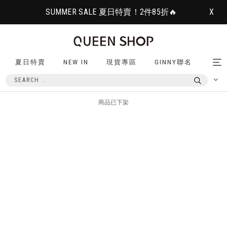
SUMMER SALE 夏日特賣！2件85折🔥
X
夏日特賣
NEW IN
現貨專區
GINNY聯名
Tog
nav
商品已下架