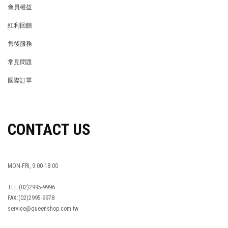
會員權益
MEMBER
紅利回饋
REWARDS POINTS
售後服務
RETURN POLICY
常見問題
FAQ
國際訂單
OVERSEAS ORDERS
CONTACT US
MON-FRI, 9:00-18:00
TEL:(02)2995-9996
FAX:(02)2995-9978
service@queenshop.com.tw