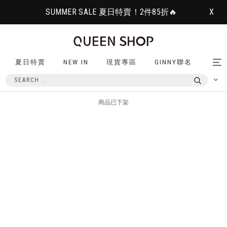
SUMMER SALE 夏日特賣！2件85折🔥
X
夏日特賣
NEW IN
現貨專區
GINNY聯名
Tog
nav
商品已下架