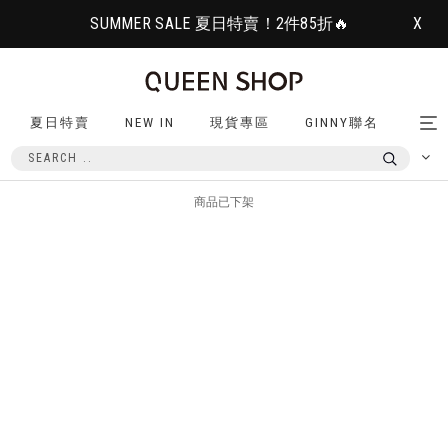
SUMMER SALE 夏日特賣！2件85折🔥
X
夏日特賣
NEW IN
現貨專區
GINNY聯名
Tog
nav
商品已下架