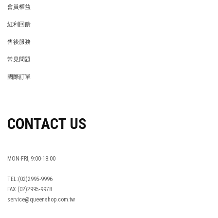
會員權益
MEMBER
紅利回饋
REWARDS POINTS
售後服務
RETURN POLICY
常見問題
FAQ
國際訂單
OVERSEAS ORDERS
CONTACT US
MON-FRI, 9:00-18:00
TEL:(02)2995-9996
FAX:(02)2995-9978
service@queenshop.com.tw