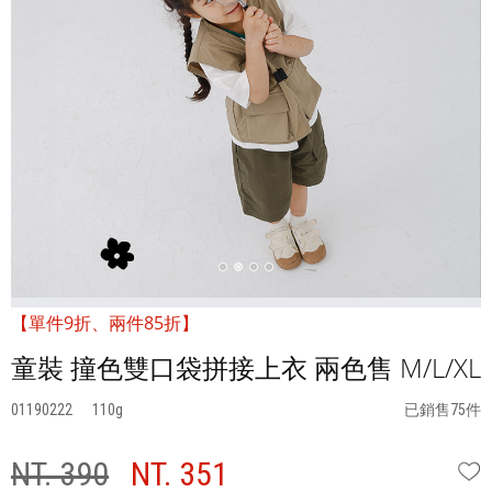
【單件9折、兩件85折】
童裝 撞色雙口袋拼接上衣 兩色售 M/L/XL
01190222
110
已銷售75件
NT. 390
NT. 351
W