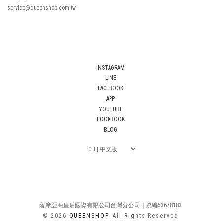
service@queenshop.com.tw
INSTAGRAM
LINE
FACEBOOK
APP
YOUTUBE
LOOKBOOK
BLOG
薩摩亞商皇后國際有限公司台灣分公司｜統編53678183
© 2026
QUEENSHOP
. All Rights Reserved