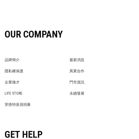
OUR COMPANY
品牌簡介
最新消息
BRAND STORY
NEWS
隱私權保護
異業合作
PRIVACY POLICY
BRAND COOPERATION
企業徵才
門市資訊
WE’RE HIRING!
STORE
LIFE STORE
永續發展
LIFE STORE
永續發展
穿搭特派員招募
穿搭特派員招募
GET HELP