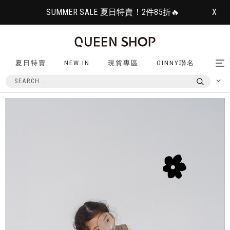
SUMMER SALE 夏日特賣！2件85折🔥
X
夏日特賣
NEW IN
現貨專區
GINNY聯名
Tog
nav