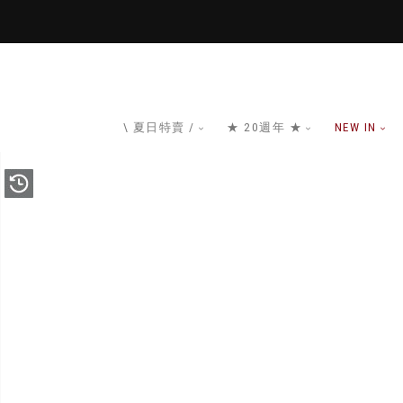
\ 夏日特賣 /
★ 20週年 ★
NEW IN