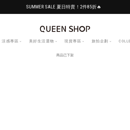
SUMMER SALE 夏日特賣！2件85折🔥
涼感專區
美好生活選物
現貨專區
旅拍企劃
COLL
商品已下架