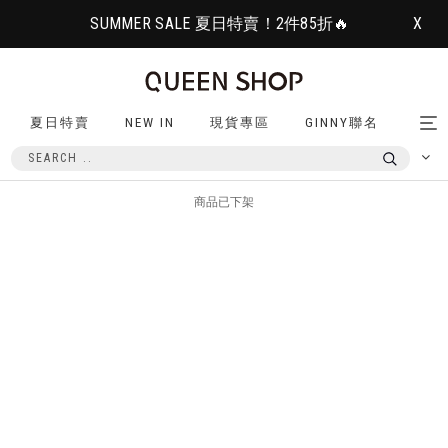
SUMMER SALE 夏日特賣！2件85折🔥
X
夏日特賣
NEW IN
現貨專區
GINNY聯名
Tog
nav
商品已下架