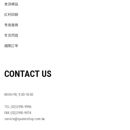
會員權益
MEMBER
紅利回饋
REWARDS POINTS
售後服務
RETURN POLICY
常見問題
FAQ
國際訂單
OVERSEAS ORDERS
CONTACT US
MON-FRI, 9:00-18:00
TEL:(02)2995-9996
FAX:(02)2995-9978
service@queenshop.com.tw