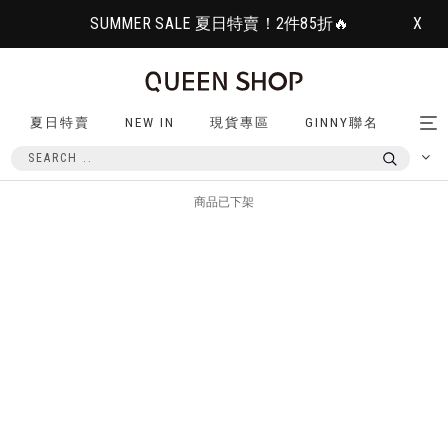
SUMMER SALE 夏日特賣！2件85折🔥
X
夏日特賣
NEW IN
現貨專區
GINNY聯名
Tog
nav
商品已下架