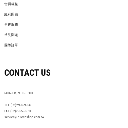
會員權益
MEMBER
紅利回饋
REWARDS POINTS
售後服務
RETURN POLICY
常見問題
FAQ
國際訂單
OVERSEAS ORDERS
CONTACT US
MON-FRI, 9:00-18:00
TEL:(02)2995-9996
FAX:(02)2995-9978
service@queenshop.com.tw