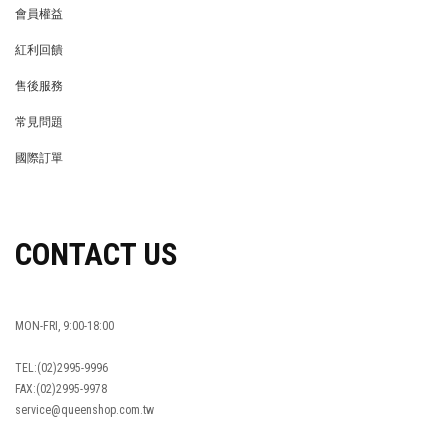
會員權益
MEMBER
紅利回饋
REWARDS POINTS
售後服務
RETURN POLICY
常見問題
FAQ
國際訂單
OVERSEAS ORDERS
CONTACT US
MON-FRI, 9:00-18:00
TEL:(02)2995-9996
FAX:(02)2995-9978
service@queenshop.com.tw