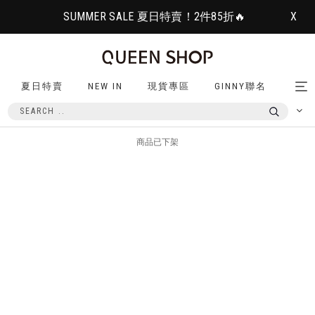
SUMMER SALE 夏日特賣！2件85折🔥
X
夏日特賣
NEW IN
現貨專區
GINNY聯名
Tog
nav
商品已下架