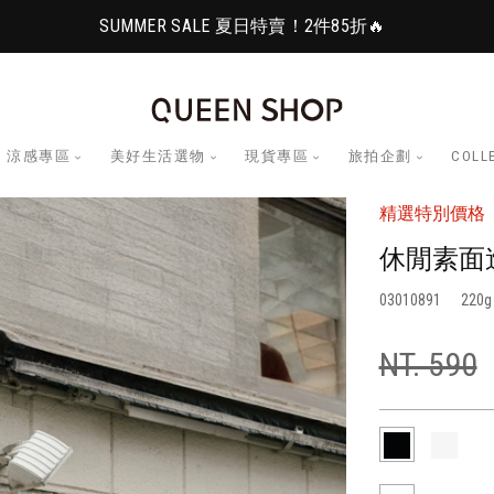
SUMMER SALE 夏日特賣！2件85折🔥
涼感專區
美好生活選物
現貨專區
旅拍企劃
COLL
精選特別價格
休閒素面造
03010891
220
NT. 590