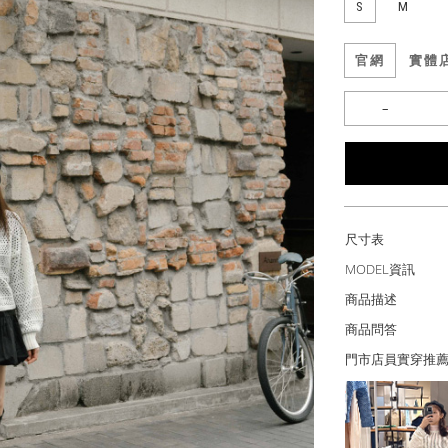
S
M
官網
實體
尺寸表
MODEL資訊
商品描述
商品問答
門市店員實穿推