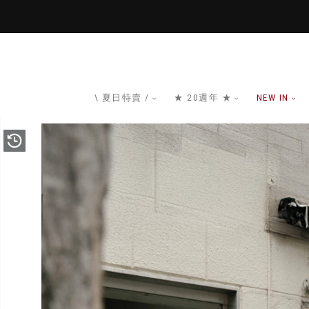
\ 夏日特賣 /
★ 20週年 ★
NEW IN