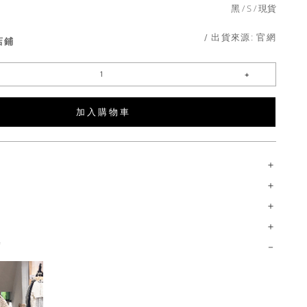
黑
S
現貨
/ 出貨來源:
官網
店鋪
加 入 購 物 車
薦