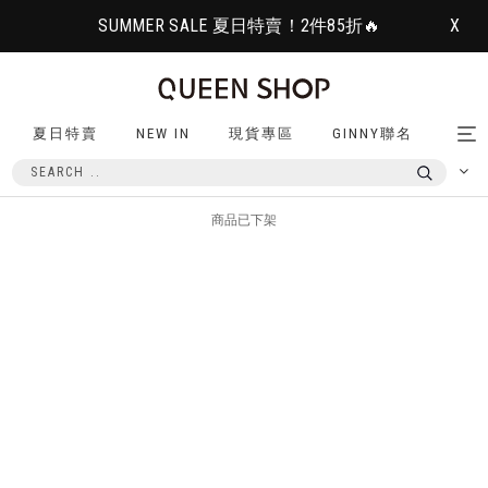
SUMMER SALE 夏日特賣！2件85折🔥
X
夏日特賣
NEW IN
現貨專區
GINNY聯名
Tog
nav
商品已下架