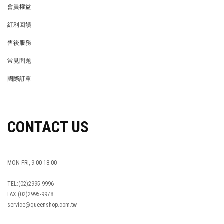
會員權益
MEMBER
紅利回饋
REWARDS POINTS
售後服務
RETURN POLICY
常見問題
FAQ
國際訂單
OVERSEAS ORDERS
CONTACT US
MON-FRI, 9:00-18:00
TEL:(02)2995-9996
FAX:(02)2995-9978
service@queenshop.com.tw