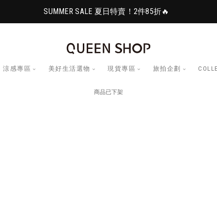
SUMMER SALE 夏日特賣！2件85折🔥
涼感專區
美好生活選物
現貨專區
旅拍企劃
COLL
商品已下架