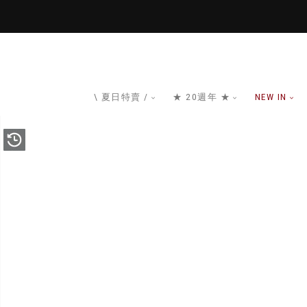
\ 夏日特賣 /
★ 20週年 ★
NEW IN