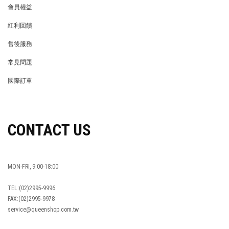
會員權益
MEMBER
紅利回饋
REWARDS POINTS
售後服務
RETURN POLICY
常見問題
FAQ
國際訂單
OVERSEAS ORDERS
CONTACT US
MON-FRI, 9:00-18:00
TEL:(02)2995-9996
FAX:(02)2995-9978
service@queenshop.com.tw