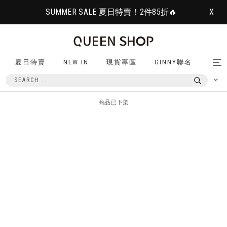
SUMMER SALE 夏日特賣！2件85折🔥
X
夏日特賣
NEW IN
現貨專區
GINNY聯名
Tog
nav
商品已下架