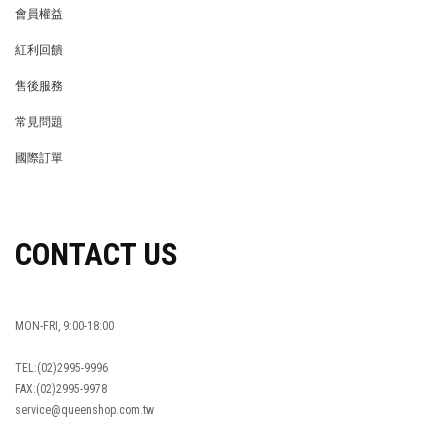
會員權益
MEMBER
紅利回饋
REWARDS POINTS
售後服務
RETURN POLICY
常見問題
FAQ
國際訂單
OVERSEAS ORDERS
CONTACT US
MON-FRI, 9:00-18:00
TEL:(02)2995-9996
FAX:(02)2995-9978
service@queenshop.com.tw