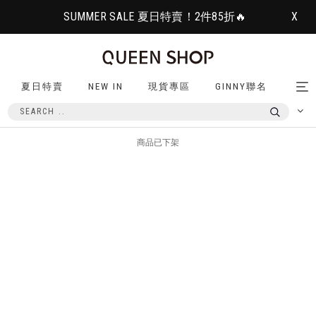
SUMMER SALE 夏日特賣！2件85折🔥
X
夏日特賣
NEW IN
現貨專區
GINNY聯名
Tog
nav
商品已下架