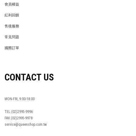
會員權益
MEMBER
紅利回饋
REWARDS POINTS
售後服務
RETURN POLICY
常見問題
FAQ
國際訂單
OVERSEAS ORDERS
CONTACT US
MON-FRI, 9:00-18:00
TEL:(02)2995-9996
FAX:(02)2995-9978
service@queenshop.com.tw