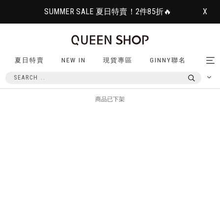
SUMMER SALE 夏日特賣！2件85折🔥
X
夏日特賣
NEW IN
現貨專區
GINNY聯名
Tog
nav
商品已下架