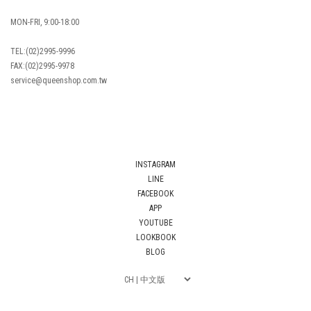
MON-FRI, 9:00-18:00
TEL:(02)2995-9996
FAX:(02)2995-9978
service@queenshop.com.tw
INSTAGRAM
LINE
FACEBOOK
APP
YOUTUBE
LOOKBOOK
BLOG