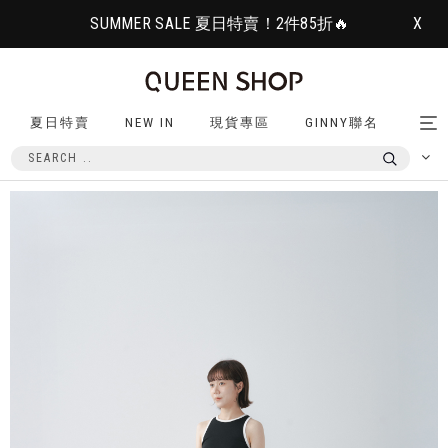
SUMMER SALE 夏日特賣！2件85折🔥
X
夏日特賣
NEW IN
現貨專區
GINNY聯名
Tog
nav